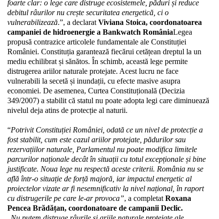
foarte clar: o lege care distruge ecosistemele, păduri și reduce 
debitul râurilor nu crește securitatea energetică, ci o 
vulnerabilizează
.”, a declarat 
Viviana Stoica, coordonatoarea 
campaniei de hidroenergie a Bankwatch România
Legea 
propusă contrazice articolele fundamentale ale Constituției 
României. Constituția garantează fiecărui cetățean dreptul la un 
mediu echilibrat și sănătos. În schimb, această lege permite 
distrugerea ariilor naturale protejate. Acest lucru ne face 
vulnerabili la secetă și inundații, cu efecte masive asupra 
economiei. De asemenea, Curtea Constituțională (Decizia 
349/2007) a stabilit că statul nu poate adopta legi care diminuează 
nivelul deja atins de protecție al naturii.
“
Potrivit Constituției României, odată ce un nivel de protecție a 
fost stabilit, cum este cazul ariilor protejate, pădurilor sau 
rezervațiilor naturale, Parlamentul nu poate modifica limitele 
parcurilor naționale decât în situații cu totul excepționale și bine 
justificate. Noua lege nu respectă aceste criterii. România nu se 
află într-o situație de forță majoră, iar impactul energetic al 
proiectelor vizate ar fi nesemnificativ la nivel național, în raport 
cu distrugerile pe care le-ar provoca”
, a completat 
Roxana 
Pencea Brădățan, coordonatoare de campanii Declic.
„
Nu putem distruge râurile și ariile naturale protejate ale 