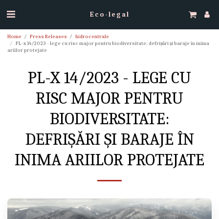
Eco-legal
Home
Press Releases
hidrocentrale
PL-x 14/2023 - lege cu risc major pentru biodiversitate: defrișări și baraje în inima
ariilor protejate
PL-X 14/2023 - LEGE CU
RISC MAJOR PENTRU
BIODIVERSITATE:
DEFRIȘĂRI ȘI BARAJE ÎN
INIMA ARIILOR PROTEJATE