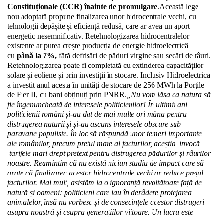
Constituționale (CCR) înainte de promulgare
.
Această lege 
nou adoptată propune finalizarea unor hidrocentrale vechi, cu 
tehnologii depășite și eficiență redusă, care ar avea un aport 
energetic nesemnificativ. Retehnologizarea hidrocentralelor 
existente ar putea crește producția de energie hidroelectrică 
cu 
până la 7%,
 fără defrișări de păduri virgine sau secări de râuri. 
Retehnologizarea poate fi completată cu extinderea capacităților 
solare și eoliene și prin investiții în stocare. Inclusiv Hidroelectrica 
a investit anul acesta în unități de stocare de 256 MWh la Porțile 
de Fier II, cu bani obținuți prin PNRR.
„Nu vom lăsa ca natura să 
fie îngenuncheată de interesele politicienilor! În ultimii ani 
politicienii români și-au dat de mai multe ori mâna pentru 
distrugerea naturii și și-au ascuns interesele obscure sub 
paravane populiste. În loc să răspundă unor temeri importante 
ale românilor, precum prețul mare al facturilor, aceștia  invocă 
 tarifele mari drept pretext pentru distrugerea pădurilor și râurilor 
noastre. Reamintim că nu există niciun studiu de impact care să 
arate că finalizarea acestor hidrocentrale vechi ar reduce prețul 
facturilor. Mai mult, asistăm la o ignoranță revoltătoare față de 
natură și oameni: politicieni care iau în derâdere protejarea 
animalelor, însă nu vorbesc și de consecințele acestor distrugeri 
asupra noastră și asupra generațiilor viitoare. Un lucru este 