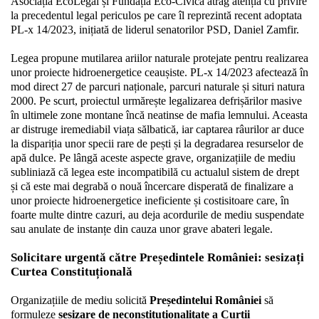
Asociația EcoLegal și Fundația Eco-Civica atrag atenția cu privire 
la precedentul legal periculos pe care îl reprezintă recent adoptata 
PL-x 14/2023, inițiată de liderul senatorilor PSD, Daniel Zamfir. 
Legea propune mutilarea ariilor naturale protejate pentru realizarea 
unor proiecte hidroenergetice ceaușiste. PL-x 14/2023 afectează în 
mod direct 27 de parcuri naționale, parcuri naturale și situri natura 
2000. Pe scurt, proiectul urmărește legalizarea defrișărilor masive 
în ultimele zone montane încă neatinse de mafia lemnului. Aceasta 
ar distruge iremediabil viața sălbatică, iar captarea râurilor ar duce 
la dispariția unor specii rare de pești și la degradarea resurselor de 
apă dulce. Pe lângă aceste aspecte grave, organizațiile de mediu 
subliniază că legea este incompatibilă cu actualul sistem de drept 
și că este mai degrabă o nouă încercare disperată de finalizare a 
unor proiecte hidroenergetice ineficiente și costisitoare care, în 
foarte multe dintre cazuri, au deja acordurile de mediu suspendate 
sau anulate de instanțe din cauza unor grave abateri legale. 
Solicitare urgentă către Președintele României: sesizați 
Curtea Constituțională 
Organizațiile de mediu solicită 
Președintelui României
 să 
formuleze 
sesizare de neconstituționalitate a Curții 