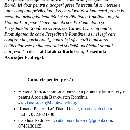
României doar pentru a acoperi greșelile trecutului și interesele 
unor companii privilegiate. Legea adoptată subminează protecția 
mediului, principiul legalității și credibilitatea României în fața 
Uniunii Europene. Cerem membrilor Parlamentului și 
Președintelui României să sesizeze Curtea Constituțională. 
Promulgarea de către Președintele României a unei legi care 
compromite patrimoniul,, natural și afectează bunăstarea 
cetățenilor este antidemocratică și ilicită, încălcând dreptul 
european.
” a declarat 
Cătălina Rădulescu, Președinta 
Asociației EcoLegal
.
__________
Contacte pentru presă:
Viviana Stoica, coordonatoarea campaniei de hidroenergie 
pentru Asociația Bankwatch România 
- 
viviana.stoica@bankwatch.org
Roxana Pencea Brădățan, Declic, 
roxana@declic.ro
, 
mobil: 0723024300
Cătălina Rădulescu, 
catalina.radulescu@gmail.com
, 
0745138165