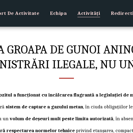
rt De Activitate
Echipa
Activități
Redirect
LA GROAPA DE GUNOI ANIN
NISTRĂRI ILEGALE, NU UN
zitul a funcționat cu încălcarea flagrantă a legislației de 
ără
sistem de captare a gazului metan
, în ciuda obligațiilor 
u un
volum de deșeuri mult peste limita autorizată
, în abse
ără respectarea normelor tehnice
privind etanșarea, compacta