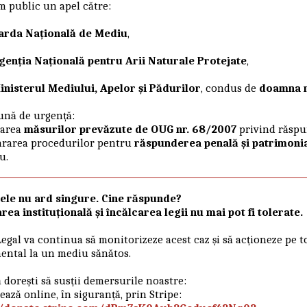
 public un apel către:
arda Națională de Mediu
,
genția Națională pentru Arii Naturale Protejate
,
inisterul Mediului, Apelor și Pădurilor
, condus de
doamna m
ună de urgență:
carea
măsurilor prevăzute de OUG nr. 68/2007
privind răspu
rarea procedurilor pentru
răspunderea penală și patrimoni
u.
ele nu ard singure. Cine răspunde?
ea instituțională și încălcarea legii nu mai pot fi tolerate.
egal va continua să monitorizeze acest caz și să acționeze pe to
ntal la un mediu sănătos.
 dorești să susții demersurile noastre:
ază online, în siguranță, prin Stripe: