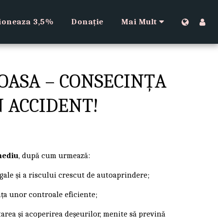
ioneaza 3,5%
Donație
Mai Mult
OASA – CONSECINȚA
 ACCIDENT!
mediu
, după cum urmează:
legale și a riscului crescut de autoaprindere;
nța unor controale eficiente;
rea și acoperirea deșeurilor, menite să prevină