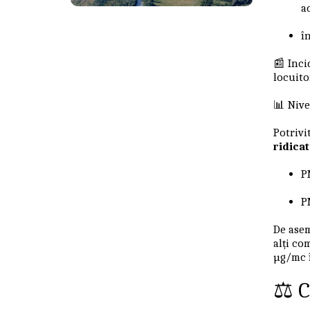
a
î
📰 Inci
locuito
📊 Nive
Potrivi
ridicat
P
P
De asem
alți co
µg/mc î
⚖️ 