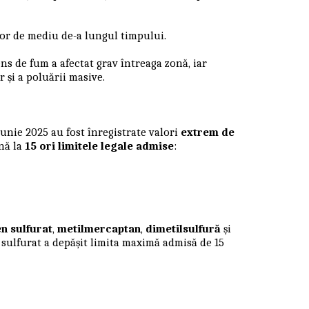
lor de mediu de-a lungul timpului.
ens de fum a afectat grav întreaga zonă, iar
r și a poluării masive.
iunie 2025 au fost înregistrate valori
extrem de
nă la
15 ori limitele legale admise
:
n sulfurat
,
metilmercaptan
,
dimetilsulfură
și
 sulfurat a depășit limita maximă admisă de 15