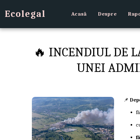
Ecolegal
Acasă
Despre
Rapo
🔥 INCENDIUL DE 
UNEI ADMI
📌
Depo
f
c
f