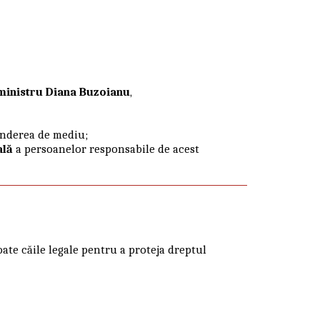
inistru Diana Buzoianu
,
nderea de mediu;
ală
a persoanelor responsabile de acest
ate căile legale pentru a proteja dreptul