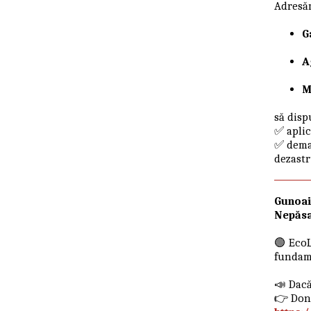
Adresăm
G
A
M
să disp
✅ apli
✅ dema
dezastr
Gunoai
Nepăsar
🟢 EcoL
fundame
📣 Dacă
👉 Done