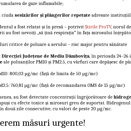
cumularea de gaze inflamabile;
n ciuda
sesizărilor și plângerilor repetate
adresate instituții
dentul a fost relatat și în presă – potrivit
Știrile ProTV
, norul d
rii au fost nevoiți „să țină respirația” în fața mirosului înțepăto
luri critice de poluare a aerului – risc major pentru sănătate
t
Direcției Județene de Mediu Dâmbovița
, în perioada 24–26 
e
ale poluanților PM10 și PM2.5, cu vârfuri care depășesc de pâ
M10: 800,03 µg/mc (față de limita de 50 µg/mc)
M2.5: 760,81 µg/mc (față de recomandarea OMS de 15 µg/mc)
enea, au fost detectate concentrații îngrijorătoare de
hidroge
mpuși cu efecte toxice și mirosuri greu de suportat. Hidrogenul
n două zile consecutive, cu valori de peste 20 µg/mc.
Cerem măsuri urgente!