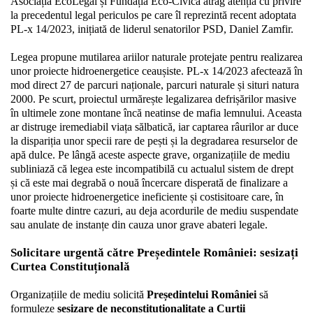
Asociația EcoLegal și Fundația Eco-Civica atrag atenția cu privire 
la precedentul legal periculos pe care îl reprezintă recent adoptata 
PL-x 14/2023, inițiată de liderul senatorilor PSD, Daniel Zamfir. 
Legea propune mutilarea ariilor naturale protejate pentru realizarea 
unor proiecte hidroenergetice ceaușiste. PL-x 14/2023 afectează în 
mod direct 27 de parcuri naționale, parcuri naturale și situri natura 
2000. Pe scurt, proiectul urmărește legalizarea defrișărilor masive 
în ultimele zone montane încă neatinse de mafia lemnului. Aceasta 
ar distruge iremediabil viața sălbatică, iar captarea râurilor ar duce 
la dispariția unor specii rare de pești și la degradarea resurselor de 
apă dulce. Pe lângă aceste aspecte grave, organizațiile de mediu 
subliniază că legea este incompatibilă cu actualul sistem de drept 
și că este mai degrabă o nouă încercare disperată de finalizare a 
unor proiecte hidroenergetice ineficiente și costisitoare care, în 
foarte multe dintre cazuri, au deja acordurile de mediu suspendate 
sau anulate de instanțe din cauza unor grave abateri legale. 
Solicitare urgentă către Președintele României: sesizați 
Curtea Constituțională 
Organizațiile de mediu solicită 
Președintelui României
 să 
formuleze 
sesizare de neconstituționalitate a Curții 