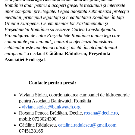
României doar pentru a acoperi greșelile trecutului și interesele 
unor companii privilegiate. Legea adoptată subminează protecția 
mediului, principiul legalității și credibilitatea României în fața 
Uniunii Europene. Cerem membrilor Parlamentului și 
Președintelui României să sesizeze Curtea Constituțională. 
Promulgarea de către Președintele României a unei legi care 
compromite patrimoniul,, natural și afectează bunăstarea 
cetățenilor este antidemocratică și ilicită, încălcând dreptul 
european.
” a declarat 
Cătălina Rădulescu, Președinta 
Asociației EcoLegal
.
__________
Contacte pentru presă:
Viviana Stoica, coordonatoarea campaniei de hidroenergie 
pentru Asociația Bankwatch România 
- 
viviana.stoica@bankwatch.org
Roxana Pencea Brădățan, Declic, 
roxana@declic.ro
, 
mobil: 0723024300
Cătălina Rădulescu, 
catalina.radulescu@gmail.com
, 
0745138165