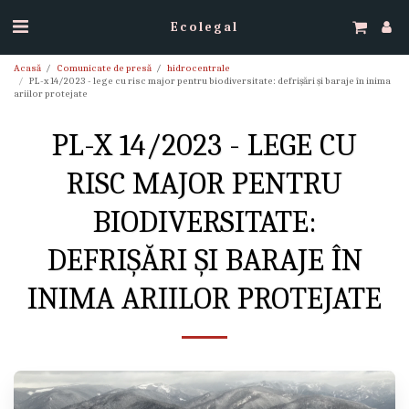
Ecolegal
Acasă
Comunicate de presă
hidrocentrale
PL-x 14/2023 - lege cu risc major pentru biodiversitate: defrișări și baraje în inima
ariilor protejate
PL-X 14/2023 - LEGE CU
RISC MAJOR PENTRU
BIODIVERSITATE:
DEFRIȘĂRI ȘI BARAJE ÎN
INIMA ARIILOR PROTEJATE