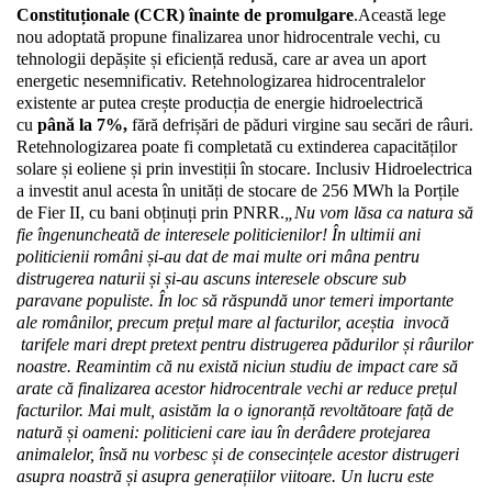
Constituționale (CCR) înainte de promulgare
.
Această lege 
nou adoptată propune finalizarea unor hidrocentrale vechi, cu 
tehnologii depășite și eficiență redusă, care ar avea un aport 
energetic nesemnificativ. Retehnologizarea hidrocentralelor 
existente ar putea crește producția de energie hidroelectrică 
cu 
până la 7%,
 fără defrișări de păduri virgine sau secări de râuri. 
Retehnologizarea poate fi completată cu extinderea capacităților 
solare și eoliene și prin investiții în stocare. Inclusiv Hidroelectrica 
a investit anul acesta în unități de stocare de 256 MWh la Porțile 
de Fier II, cu bani obținuți prin PNRR.
„Nu vom lăsa ca natura să 
fie îngenuncheată de interesele politicienilor! În ultimii ani 
politicienii români și-au dat de mai multe ori mâna pentru 
distrugerea naturii și și-au ascuns interesele obscure sub 
paravane populiste. În loc să răspundă unor temeri importante 
ale românilor, precum prețul mare al facturilor, aceștia  invocă 
 tarifele mari drept pretext pentru distrugerea pădurilor și râurilor 
noastre. Reamintim că nu există niciun studiu de impact care să 
arate că finalizarea acestor hidrocentrale vechi ar reduce prețul 
facturilor. Mai mult, asistăm la o ignoranță revoltătoare față de 
natură și oameni: politicieni care iau în derâdere protejarea 
animalelor, însă nu vorbesc și de consecințele acestor distrugeri 
asupra noastră și asupra generațiilor viitoare. Un lucru este 