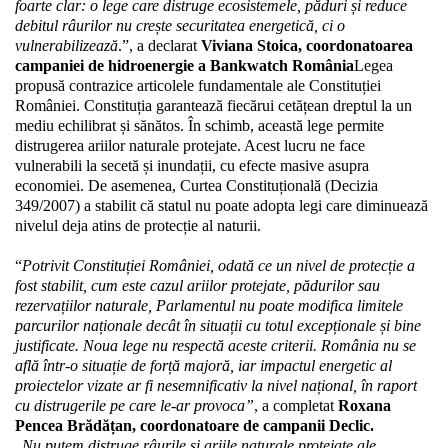
foarte clar: o lege care distruge ecosistemele, păduri și reduce 
debitul râurilor nu crește securitatea energetică, ci o 
vulnerabilizează
.”, a declarat 
Viviana Stoica, coordonatoarea 
campaniei de hidroenergie a Bankwatch România
Legea 
propusă contrazice articolele fundamentale ale Constituției 
României. Constituția garantează fiecărui cetățean dreptul la un 
mediu echilibrat și sănătos. În schimb, această lege permite 
distrugerea ariilor naturale protejate. Acest lucru ne face 
vulnerabili la secetă și inundații, cu efecte masive asupra 
economiei. De asemenea, Curtea Constituțională (Decizia 
349/2007) a stabilit că statul nu poate adopta legi care diminuează 
nivelul deja atins de protecție al naturii.
“
Potrivit Constituției României, odată ce un nivel de protecție a 
fost stabilit, cum este cazul ariilor protejate, pădurilor sau 
rezervațiilor naturale, Parlamentul nu poate modifica limitele 
parcurilor naționale decât în situații cu totul excepționale și bine 
justificate. Noua lege nu respectă aceste criterii. România nu se 
află într-o situație de forță majoră, iar impactul energetic al 
proiectelor vizate ar fi nesemnificativ la nivel național, în raport 
cu distrugerile pe care le-ar provoca”
, a completat 
Roxana 
Pencea Brădățan, coordonatoare de campanii Declic.
„
Nu putem distruge râurile și ariile naturale protejate ale 